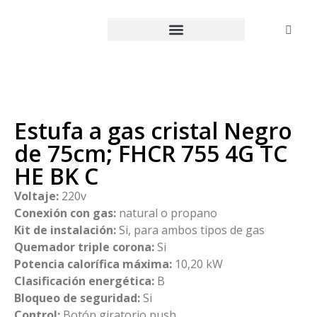
Estufa a gas cristal Negro
de 75cm; FHCR 755 4G TC
HE BK C
Voltaje:
220v
Conexión con gas:
natural o propano
Kit de instalación:
Si, para ambos tipos de gas
Quemador triple corona:
Si
Potencia calorífica máxima:
10,20 kW
Clasificación energética:
B
Bloqueo de seguridad:
Si
Control:
Botón giratorio push